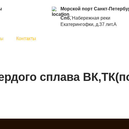
ы
Морской порт Санкт-Петербу
Cпб,
Набережная реки
Екатерингофки, д.37 лит.А
ны
Контакты
ердого сплава ВК,ТК(п