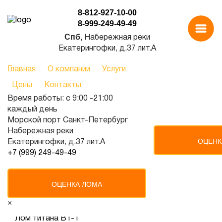
8-812-927-10-00
Главная
/
информация
8-999-249-49-49
Cпб,
Набережная реки
Екатерингофки, д.37 лит.А
Главная
О компании
Услуги
Цены
Контакты
Время работы: с 9:00 -21:00
каждый день
Лом титана ВТ-1
Морской порт Санкт-Петербург
Набережная реки
ОЦЕНК
Екатерингофки, д.37 лит.А
+7 (999) 249-49-49
+78129271000
Наименование
Цена
до 1000 кг
ОЦЕНКА ЛОМА
Цена до 1 тонны
до 1 тонны
×
Безнал
Лом титана ВТ-1